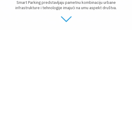
Smart Parking predstavljaju pametnu kombinaciju urbane
infrastrukture i tehnologije imajući na umu aspekt društva.
Prednosti smart parkinga:
Tačno predviđanje i zauzetost parking mjesta u
stvarnom vremenu.
Navođenje do dostupnog parkinga