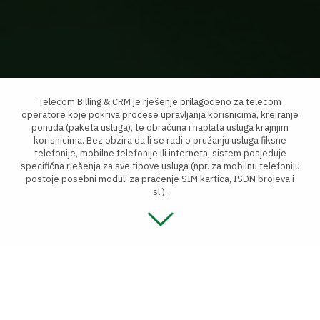
Telecom Billing & CRM je rješenje prilagođeno za telecom
operatore koje pokriva procese upravljanja korisnicima, kreiranje
ponuda (paketa usluga), te obračuna i naplata usluga krajnjim
korisnicima. Bez obzira da li se radi o pružanju usluga fiksne
telefonije, mobilne telefonije ili interneta, sistem posjeduje
specifična rješenja za sve tipove usluga (npr. za mobilnu telefoniju
postoje posebni moduli za praćenje SIM kartica, ISDN brojeva i
sl.).
Neki od ključnih modula ovog sistema su: