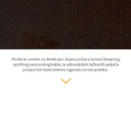
Moderan sistem za detekciju i dojavu požara na bazi linearnog
optičkog senzorskog kabla, te adresabilnih tačkastih javljača
požara čini tunel iznimno sigurnim za sve putnike.
U incidentnoj situaciji postoje četiri slučaja aktiviranja
vatrodojavnog sistema i to: