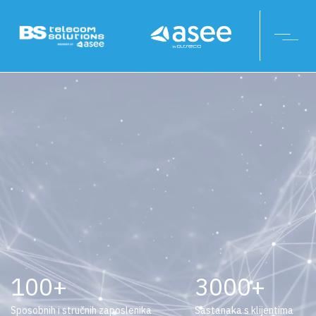
100
3000
Sposobnih i stručnih zaposlenika
Sastanaka s klijentima