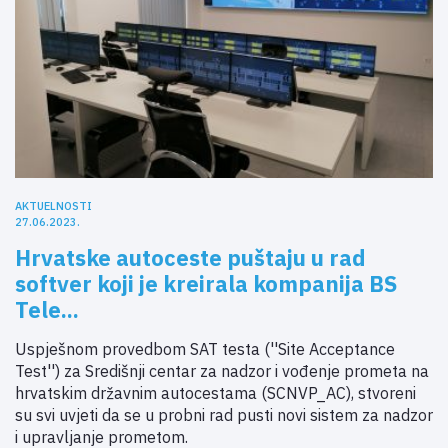
AKTUELNOSTI
27.06.2023.
Hrvatske autoceste puštaju u rad
softver koji je kreirala kompanija BS
Tele...
Uspješnom provedbom SAT testa (''Site Acceptance
Test'') za Središnji centar za nadzor i vođenje prometa na
hrvatskim državnim autocestama (SCNVP_AC), stvoreni
su svi uvjeti da se u probni rad pusti novi sistem za nadzor
i upravljanje prometom.