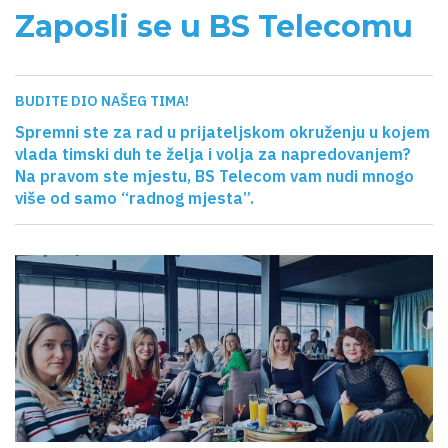
Zaposli se u BS Telecomu
BUDITE DIO NAŠEG TIMA!
Spremni ste za rad u prijateljskom okruženju u kojem
vlada timski duh te želja i volja za napredovanjem?
Na pravom ste mjestu, BS Telecom vam nudi mnogo
više od samo “radnog mjesta”.