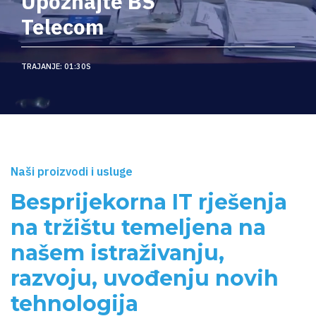
Upoznajte BS
Telecom
TRAJANJE: 01:30S
Naši proizvodi i usluge
Besprijekorna IT rješenja
na tržištu temeljena na
našem istraživanju,
razvoju, uvođenju novih
tehnologija