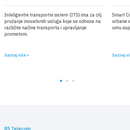
Inteligentni transportni sistem (ITS) ima za cilj
Smart Ci
pružanje inovativnih usluga koje se odnose na
urbane i
različite načine transporta i upravljanje
umu asp
prometom.
Saznaj više +
Saznaj vi
BS Telecom