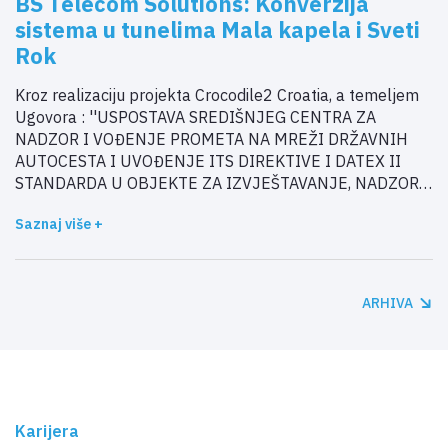
BS Telecom Solutions: Konverzija
sistema u tunelima Mala kapela i Sveti
Rok
Kroz realizaciju projekta Crocodile2 Croatia, a temeljem
Ugovora : ''USPOSTAVA SREDIŠNJEG CENTRA ZA
NADZOR I VOĐENJE PROMETA NA MREŽI DRŽAVNIH
AUTOCESTA I UVOĐENJE ITS DIREKTIVE I DATEX II
STANDARDA U OBJEKTE ZA IZVJEŠTAVANJE, NADZOR I
UPRAVLJANJE PROMETOM NA DRŽAVNIM
Saznaj više +
AUTOCESTAMA’’ (Izvođač: tvrtka BS Telecom Solutions
d.o.o.), kompanije Hrvatske autoceste d.o.o. je u
prethodnom periodu u probni rad upustila novi integrirani
prometni sistem za nadzor i upravljanje prometom u svim
ARHIVA
regionalnim centrima za nadzor i upravljanje prometom
na autocestama A1, A3, A4, A5, A10 i A11, pri čemu je
konverzija sistema izvršena i u regionalnim centrima za
nadzor i upravljanje prometom koji su nadležni za
upravljanje prometom nad dva najveća tunela pod
ingerencijom Hrvatskih autocesta (RCNUP_T Sveti Rok i
Karijera
RCNUP_T Mala Kapela).