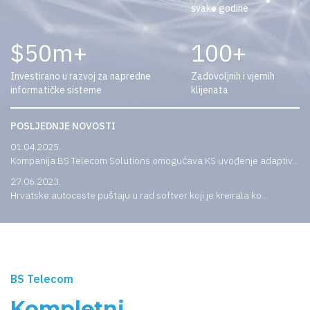
svake godine
50
100
Investirano u razvoj za napredne
Zadovoljnih i vjernih
informatičke sisteme
klijenata
POSLJEDNJE NOVOSTI
01.04.2025.
Kompanija BS Telecom Solutions omogućava KS uvođenje adaptiv...
27.06.2023.
Hrvatske autoceste puštaju u rad softver koji je kreirala ko...
BS Telecom
Kompletni