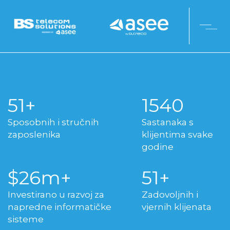
53
1585
Sposobnih i stručnih
Sastanaka s
zaposlenika
klijentima svake
godine
26
53
Investirano u razvoj za
Zadovoljnih i
napredne informatičke
vjernih klijenata
sisteme