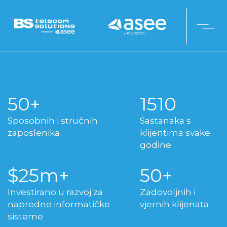
52
1550
Sposobnih i stručnih
Sastanaka s
zaposlenika
klijentima svake
godine
26
52
Investirano u razvoj za
Zadovoljnih i
napredne informatičke
vjernih klijenata
sisteme