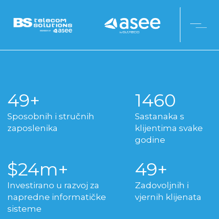
50
1500
Sposobnih i stručnih
Sastanaka s
zaposlenika
klijentima svake
godine
25
50
Investirano u razvoj za
Zadovoljnih i
napredne informatičke
vjernih klijenata
sisteme